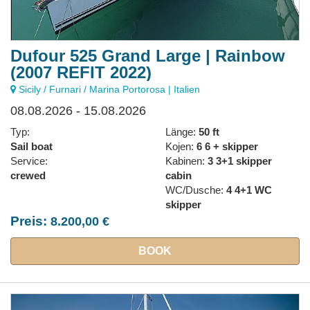
Dufour 525 Grand Large | Rainbow
(2007 REFIT 2022)
Sicily / Furnari / Marina Portorosa | Italien
08.08.2026 - 15.08.2026
Typ:
Länge:
50 ft
Sail boat
Kojen:
6 6 + skipper
Service:
Kabinen:
3 3+1 skipper
crewed
cabin
WC/Dusche:
4 4+1 WC
skipper
Preis:
8.200,00 €
BOOK