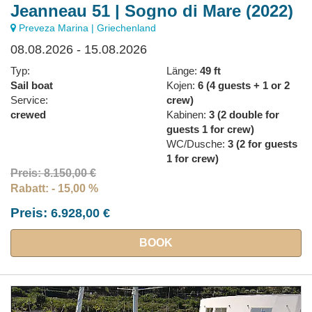
Jeanneau 51 | Sogno di Mare (2022)
Preveza Marina | Griechenland
Kojen:
08.08.2026 - 15.08.2026
Typ:
Länge:
49 ft
Sail boat
Kojen:
6 (4 guests + 1 or 2
WC/Dusche:
Service:
crew)
crewed
Kabinen:
3 (2 double for
guests 1 for crew)
WC/Dusche:
3 (2 for guests
Jahr:
1 for crew)
Preis: 8.150,00 €
Rabatt: - 15,00 %
Preis:
6.928,00 €
BOOK