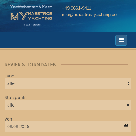
+49 9661-9411
info@maestros-yachting.de
Toggle
navigati
REVIER & TÖRNDATEN
Land
Stützpunkt
Von