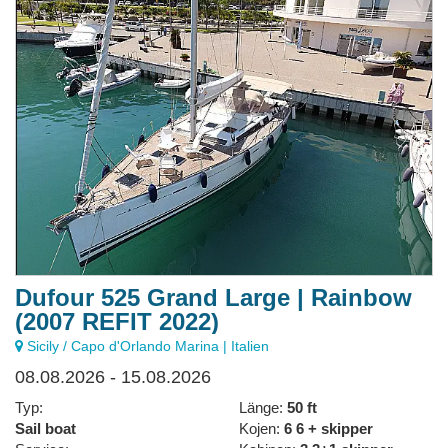
Dufour 525 Grand Large | Rainbow
(2007 REFIT 2022)
Sicily / Capo d'Orlando Marina | Italien
08.08.2026 - 15.08.2026
Typ:
Länge:
50 ft
Sail boat
Kojen:
6 6 + skipper