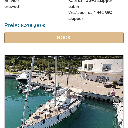
Service:
Kabinen:
3 3+1 skipper
crewed
cabin
WC/Dusche:
4 4+1 WC
skipper
Preis:
8.200,00 €
BOOK