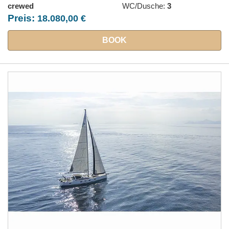
crewed
WC/Dusche:
3
Preis:
18.080,00 €
BOOK