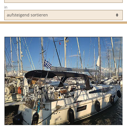
in
Model:
alle
Länge:
>0 EUR
Wochenpreis:
ALLE YACHTEN ANZEIGEN (AUCH DIE FÜR WELCHE
VERFÜGBARKEIT ERST GEPRÜFT WERDEN MUSS)
Kabinen: