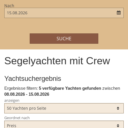
Nach
SUCHE
Flexibilität
Segelyachten mit Crew
Service:
Yachtsuchergebnis
Ergebnisse filtern:
5 verfügbare Yachten gefunden
zwischen
08.08.2026 - 15.08.2026
Typ:
Zeige Seite:
anzeigen
vorige Seite
von
1
folgende Seite
Geordnet nach
Werft: