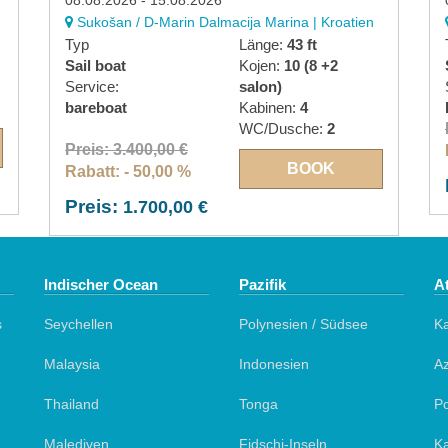
08.08.2026 - 15.08.2026
Sukošan / D-Marin Dalmacija Marina | Kroatien
Typ
Länge:
43 ft
Sail boat
Kojen:
10 (8 +2
Service:
salon)
bareboat
Kabinen:
4
WC/Dusche:
2
Preis: 3.400,00 €
BOOK
Rabatt: - 50,00 %
Preis:
1.700,00 €
Indischer Ocean
Pazifik
At
s
Seychellen
Polynesien / Südsee
K
Malaysia
Indonesien
A
Thailand
Tonga
Po
Malediven
Fidschi-Inseln
Ka