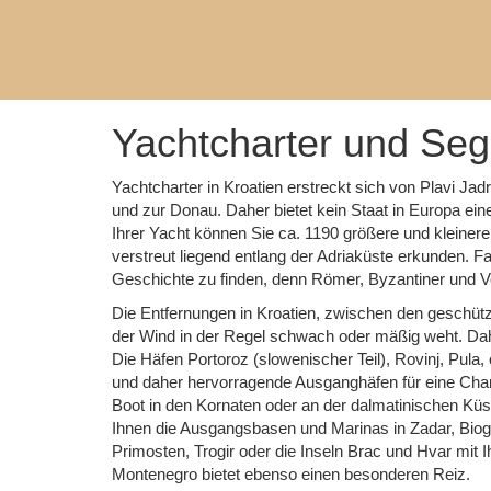
Yachtcharter und Sege
Yachtcharter in Kroatien erstreckt sich von Plavi Ja
und zur Donau. Daher bietet kein Staat in Europa eine
Ihrer Yacht können Sie ca. 1190 größere und kleine
verstreut liegend entlang der Adriaküste erkunden. Fas
Geschichte zu finden, denn Römer, Byzantiner und Ve
Die Entfernungen in Kroatien, zwischen den geschütz
der Wind in der Regel schwach oder mäßig weht. Dahe
Die Häfen Portoroz (slowenischer Teil), Rovinj, Pula,
und daher hervorragende Ausganghäfen für eine Char
Boot in den Kornaten oder an der dalmatinischen Küs
Ihnen die Ausgangsbasen und Marinas in Zadar, Biogra
Primosten, Trogir oder die Inseln Brac und Hvar mit I
Montenegro bietet ebenso einen besonderen Reiz.