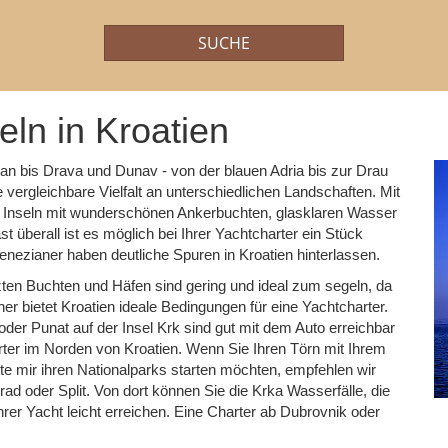
SUCHE
Art des Angebots:
Flexibilität:
ln in Kroatien
dran bis Drava und Dunav - von der blauen Adria bis zur Drau
 vergleichbare Vielfalt an unterschiedlichen Landschaften. Mit
re Inseln mit wunderschönen Ankerbuchten, glasklaren Wasser
t überall ist es möglich bei Ihrer Yachtcharter ein Stück
nezianer haben deutliche Spuren in Kroatien hinterlassen.
ten Buchten und Häfen sind gering und ideal zum segeln, da
r bietet Kroatien ideale Bedingungen für eine Yachtcharter.
 oder Punat auf der Insel Krk sind gut mit dem Auto erreichbar
ter im Norden von Kroatien. Wenn Sie Ihren Törn mit Ihrem
te mir ihren Nationalparks starten möchten, empfehlen wir
d oder Split. Von dort können Sie die Krka Wasserfälle, die
hrer Yacht leicht erreichen. Eine Charter ab Dubrovnik oder