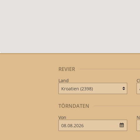
REVIER
Land
C
TÖRNDATEN
Von
N