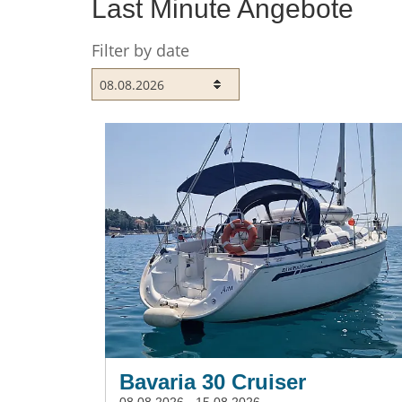
Last Minute Angebote
ein idealer Ort um Yachten günstig zu mieten.
Filter by date
Bavaria 30 Cruiser