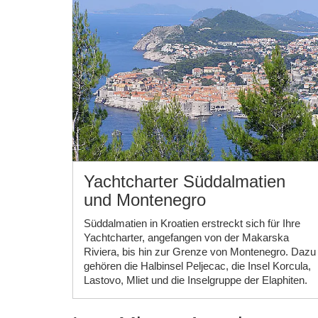
Kroatiens, westlich von Istrien und östlich
Dalmatien. In ihr befinden sich die vier großen
Inseln: Krk, Rab, Cres und Losinj. Des weiterem
gibt es noch einige kleinere zum Teil unbewohnte
Eilande.
Yachtcharter Süddalmatien
und Montenegro
Süddalmatien in Kroatien erstreckt sich für Ihre
Yachtcharter, angefangen von der Makarska
Riviera, bis hin zur Grenze von Montenegro. Dazu
gehören die Halbinsel Peljecac, die Insel Korcula,
Lastovo, Mliet und die Inselgruppe der Elaphiten.
Dubrovnik die "Perle der Adria" ist die größte Stadt
in diesem Charterrevier Kroatiens und ist daher