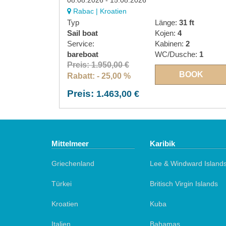
08.08.2026 - 15.08.2026
Rabac | Kroatien
Typ
Länge:
31 ft
Sail boat
Kojen:
4
Service:
Kabinen:
2
bareboat
WC/Dusche:
1
Preis: 1.950,00 €
BOOK
Rabatt: - 25,00 %
Preis:
1.463,00 €
Mittelmeer
Karibik
Griechenland
Lee & Windward Island
Türkei
Britisch Virgin Islands
Kroatien
Kuba
Italien
Bahamas