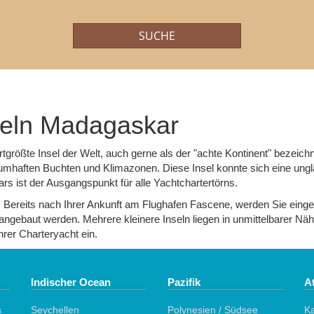
SUCHE
Art des Angebots:
Flexibilität:
geln Madagaskar
ertgrößte Insel der Welt, auch gerne als der "achte Kontinent" bezei
mhaften Buchten und Klimazonen. Diese Insel konnte sich eine unglau
 ist der Ausgangspunkt für alle Yachtchartertörns.
. Bereits nach Ihrer Ankunft am Flughafen Fascene, werden Sie einge
ig angebaut werden. Mehrere kleinere Inseln liegen in unmittelbarer 
rer Charteryacht ein.
Indischer Ocean
Pazifik
At
s
Seychellen
Polynesien / Südsee
K