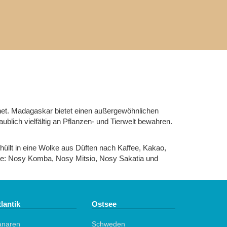
chnet. Madagaskar bietet einen außergewöhnlichen
blich vielfältig an Pflanzen- und Tierwelt bewahren.
hüllt in eine Wolke aus Düften nach Kaffee, Kakao,
Nähe: Nosy Komba, Nosy Mitsio, Nosy Sakatia und
lantik
Ostsee
anaren
Schweden