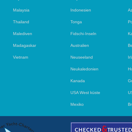
Malaysia
Indonesien
A
Thailand
Tonga
Po
Malediven
Fidschi-Inseln
Ka
Madagaskar
Australien
Be
Vietnam
Neuseeland
Ir
Neukaledonien
Ho
Kanada
Gr
USA West küste
U
Mexiko
Br