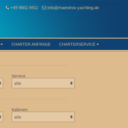
+49 9661-9411
info@maestros-yachting.de
S
CHARTER ANFRAGE
CHARTERSERVICE
Service
Kabinen