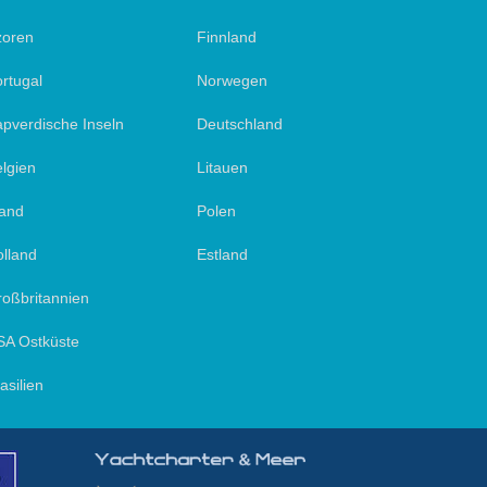
zoren
Finnland
rtugal
Norwegen
pverdische Inseln
Deutschland
lgien
Litauen
land
Polen
lland
Estland
oßbritannien
SA Ostküste
asilien