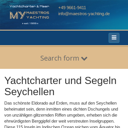
+49 9661-9411
info@maestros-yachting.de
Toggle
navigati
Search form
Yachtcharter und Segeln
Seychellen
Das schönste Eldorado auf Erden, muss auf den Seychellen
beheimatet sein, denn inmitten eines dichten Dschungels und
von unzähligen glitzernden Riffen umgeben, erheben sich die
ehrwürdigsten Berggipfel der weit verstreuten Inselgruppen.
Diese 115 Inseln im Indischen Ozean reichen vom Äquator bis